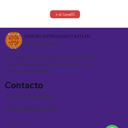
Ir al Canal
CENTRO ASTROLÓGICO AZTLAN
Dir. León Azulay
Asociación Civil inscripta en la I.G.J. N°748
Centro Nacional de Organizaciones de la
Comunidad N° 16528
Contacto
Cel.: +1 (213) 695-8505
secretaria@aztlan.org.ar
Follow us: