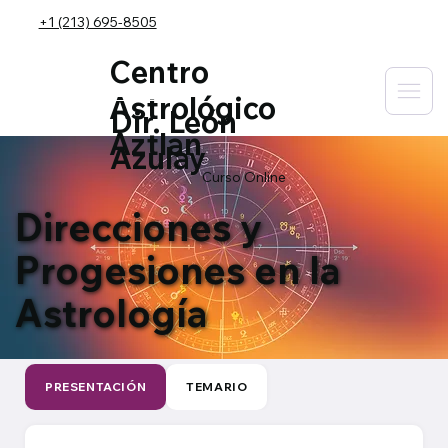
+1 (213) 695-8505
Centro
Astrológico
Dir. León
Aztlan
Azulay
Curso Online
Direcciones y
Progesiones en la
Astrología
PRESENTACIÓN
TEMARIO