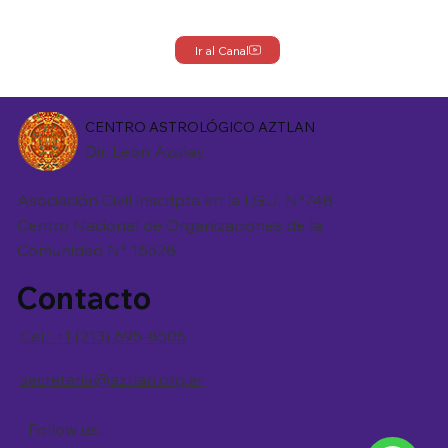
Ir al Canal
CENTRO ASTROLÓGICO AZTLAN
Dir. León Azulay
Asociación Civil inscripta en la I.G.J. N°748
Centro Nacional de Organizaciones de la
Comunidad N° 16528
Contacto
Cel.: +1 (213) 695-8505
secretaria@aztlan.org.ar
Follow us: