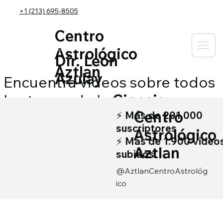
+1 (213) 695-8505
Centro
Astrológico
Dir. León
Aztlan
Azulay
Encuentra videos sobre todos
los temas de la
Ciencia
Centro
Astrológica
⚡ Más de
201.000
suscriptores
Astrológico
⚡ Más de
1.900
video
Aztlan
subidos
@AztlanCentroAstrológ
ico