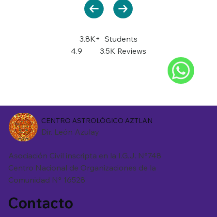
3.8K+
Students
4.9
3.5K Reviews
CENTRO ASTROLÓGICO AZTLAN
Dir. León Azulay
Asociación Civil inscripta en la I.G.J. N°748
Centro Nacional de Organizaciones de la
Comunidad N° 16528
Contacto