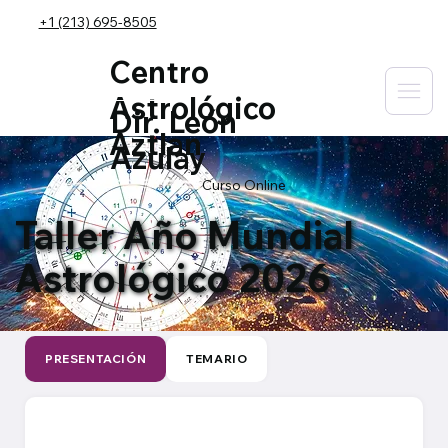
+1 (213) 695-8505
Centro
Astrológico
Dir. León
Aztlan
Azulay
Curso Online
Taller Año Mundial
Astrológico 2026
PRESENTACIÓN
TEMARIO