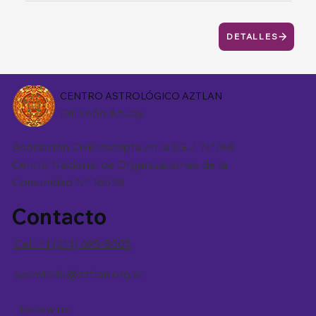
DETALLES
CENTRO ASTROLÓGICO AZTLAN
Dir. León Azulay
Asociación Civil inscripta en la I.G.J. N°748
Centro Nacional de Organizaciones de la
Comunidad N° 16528
Contacto
Cel.: +1 (213) 695-8505
secretaria@aztlan.org.ar
Follow us: